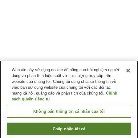
Website này sử dụng cookie để nâng cao trải nghiệm người
dùng và phân tích hiệu suất với lưu lượng truy cập trên
website của chúng tôi. Chúng tôi cũng chia sẻ thông tin về
việc bạn sử dụng website của chúng tôi với các đối tác
mạng xã hội, quảng cáo và phân tích của chúng tôi.
Chính
sách quyền riêng tư
Không bán thông tin cá nhân của tôi
Chấp nhận tất cả
Quay lại trang trước