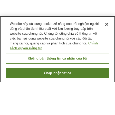
Website này sử dụng cookie để nâng cao trải nghiệm người
dùng và phân tích hiệu suất với lưu lượng truy cập trên
website của chúng tôi. Chúng tôi cũng chia sẻ thông tin về
việc bạn sử dụng website của chúng tôi với các đối tác
mạng xã hội, quảng cáo và phân tích của chúng tôi.
Chính
sách quyền riêng tư
Không bán thông tin cá nhân của tôi
Chấp nhận tất cả
Quay lại trang trước