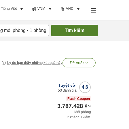
Tiếng Việt
VNM
VND
ng mỗi phòng
•
1
phòng
Tìm kiếm
Đề xuất
Lý do bạn thấy những kết quả này
Tuyệt vời
4.6
53
đánh giá
Flash Coupon
3.787.428 ₫
~
Mỗi phòng
2
khách
1
đêm