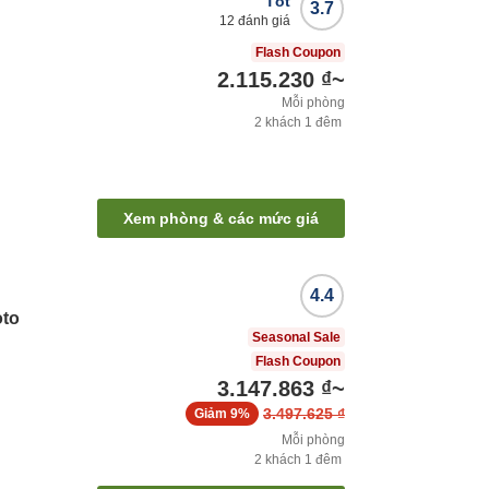
Tốt
3.7
12
đánh giá
Flash Coupon
2.115.230 ₫
~
Mỗi phòng
2
khách
1
đêm
Xem phòng & các mức giá
4.4
oto
Seasonal Sale
Flash Coupon
3.147.863 ₫
~
3.497.625 ₫
Giảm
9%
Mỗi phòng
2
khách
1
đêm