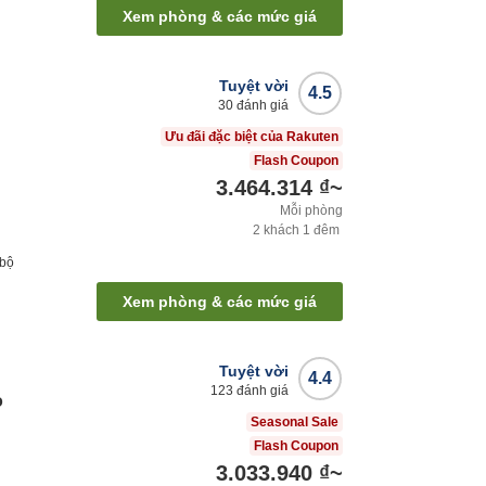
Xem phòng & các mức giá
Tuyệt vời
4.5
30
đánh giá
Ưu đãi đặc biệt của Rakuten
Flash Coupon
3.464.314 ₫
~
Mỗi phòng
2
khách
1
đêm
 bộ
Xem phòng & các mức giá
Tuyệt vời
4.4
123
đánh giá
o
Seasonal Sale
Flash Coupon
3.033.940 ₫
~