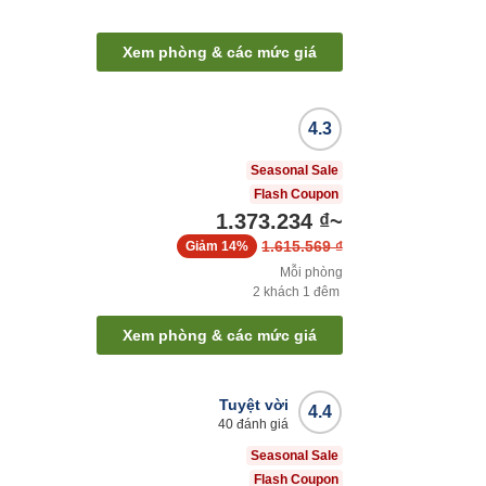
Xem phòng & các mức giá
4.3
Seasonal Sale
Flash Coupon
1.373.234 ₫
~
1.615.569 ₫
Giảm
14%
Mỗi phòng
2
khách
1
đêm
Xem phòng & các mức giá
Tuyệt vời
4.4
40
đánh giá
Seasonal Sale
Flash Coupon