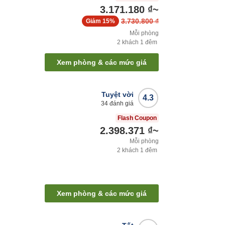
3.171.180 ₫
~
3.730.800 ₫
Giảm
15%
Mỗi phòng
2
khách
1
đêm
Xem phòng & các mức giá
Tuyệt vời
4.3
34
đánh giá
Flash Coupon
2.398.371 ₫
~
Mỗi phòng
2
khách
1
đêm
Xem phòng & các mức giá