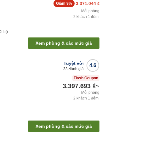
3.371.044 ₫
Giảm
9%
Mỗi phòng
2
khách
1
đêm
Đi bộ
Xem phòng & các mức giá
Tuyệt vời
4.6
33
đánh giá
Flash Coupon
3.397.693 ₫
~
Mỗi phòng
2
khách
1
đêm
Xem phòng & các mức giá