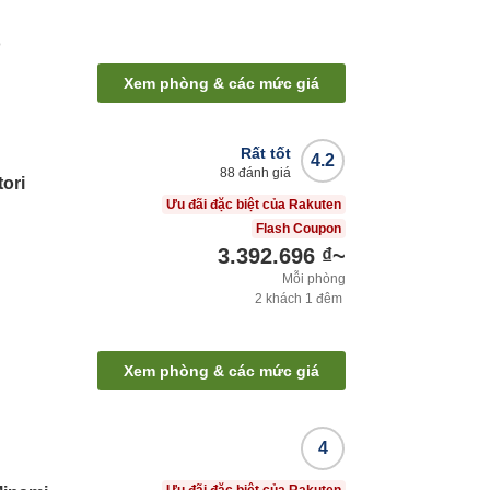
ộ
Xem phòng & các mức giá
Rất tốt
4.2
88
đánh giá
ori
Ưu đãi đặc biệt của Rakuten
Flash Coupon
3.392.696 ₫
~
Mỗi phòng
2
khách
1
đêm
Xem phòng & các mức giá
4
Ưu đãi đặc biệt của Rakuten