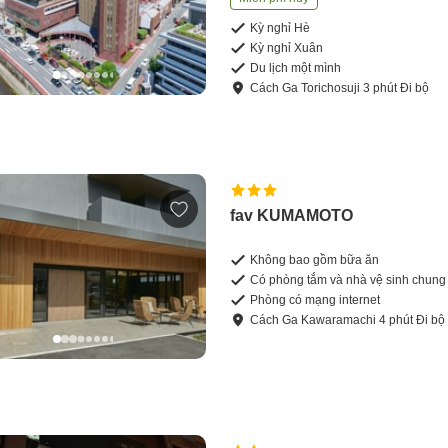
Kỳ nghỉ Hè
Kỳ nghỉ Xuân
Du lịch một mình
Cách
Ga Torichosuji
3
phút
Đi bộ
fav KUMAMOTO
Không bao gồm bữa ăn
Có phòng tắm và nhà vệ sinh chung
Phòng có mạng internet
Cách
Ga Kawaramachi
4
phút
Đi bộ