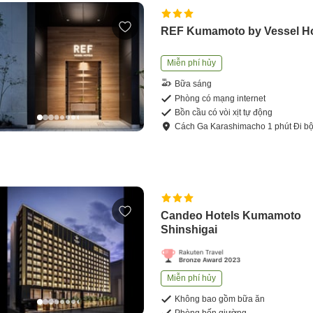
REF Kumamoto by Vessel Ho
Miễn phí hủy
Bữa sáng
Phòng có mạng internet
Bồn cầu có vòi xịt tự động
Cách
Ga Karashimacho
1
phút
Đi b
Candeo Hotels Kumamoto
Shinshigai
Miễn phí hủy
Không bao gồm bữa ăn
Phòng bốn giường