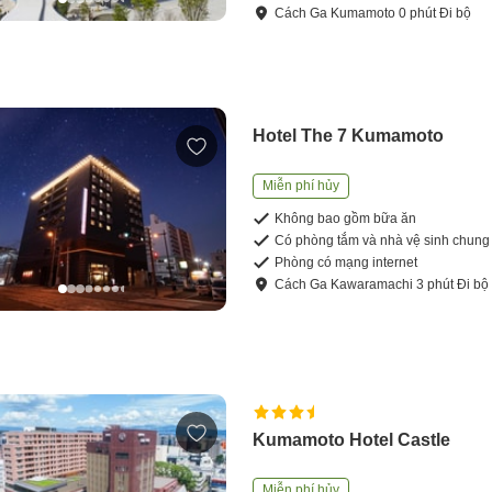
Cách
Ga Kumamoto
0
phút
Đi bộ
Hotel The 7 Kumamoto
Miễn phí hủy
Không bao gồm bữa ăn
Có phòng tắm và nhà vệ sinh chung
Phòng có mạng internet
Cách
Ga Kawaramachi
3
phút
Đi bộ
Kumamoto Hotel Castle
Miễn phí hủy