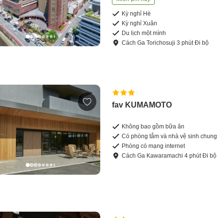
Kỳ nghỉ Hè
Kỳ nghỉ Xuân
Du lịch một mình
Cách
Ga Torichosuji
3
phút
Đi bộ
fav KUMAMOTO
Không bao gồm bữa ăn
Có phòng tắm và nhà vệ sinh chung
Phòng có mạng internet
Cách
Ga Kawaramachi
4
phút
Đi bộ