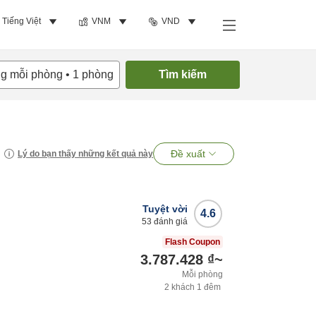
Tiếng Việt
VNM
VND
ng mỗi phòng
•
1
phòng
Tìm kiếm
Đề xuất
Lý do bạn thấy những kết quả này
Tuyệt vời
4.6
53
đánh giá
Flash Coupon
3.787.428 ₫
~
Mỗi phòng
2
khách
1
đêm