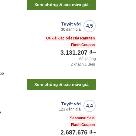
Xem phòng & các mức giá
Tuyệt vời
4.5
30
đánh giá
Ưu đãi đặc biệt của Rakuten
Flash Coupon
3.131.207 ₫
~
Mỗi phòng
2
khách
1
đêm
 bộ
Xem phòng & các mức giá
Tuyệt vời
4.4
123
đánh giá
o
Seasonal Sale
Flash Coupon
2.687.676 ₫
~