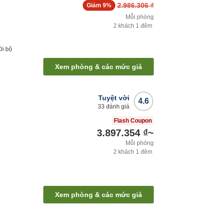
2.986.306 ₫
Giảm
9%
Mỗi phòng
2
khách
1
đêm
Đi bộ
Xem phòng & các mức giá
Tuyệt vời
4.6
33
đánh giá
Flash Coupon
3.897.354 ₫
~
Mỗi phòng
2
khách
1
đêm
Xem phòng & các mức giá