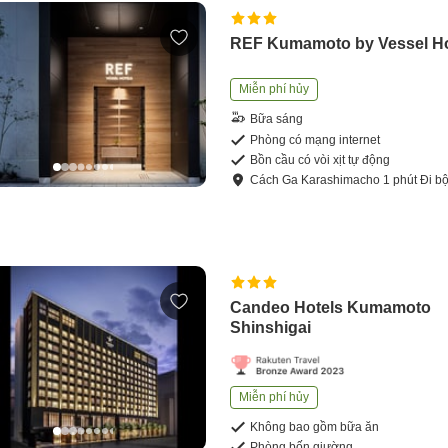
REF Kumamoto by Vessel Ho
Miễn phí hủy
Bữa sáng
Phòng có mạng internet
Bồn cầu có vòi xịt tự động
Cách
Ga Karashimacho
1
phút
Đi b
Candeo Hotels Kumamoto
Shinshigai
Miễn phí hủy
Không bao gồm bữa ăn
Phòng bốn giường