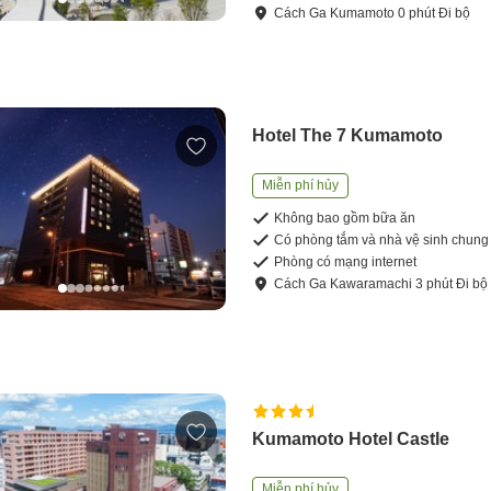
Cách
Ga Kumamoto
0
phút
Đi bộ
Hotel The 7 Kumamoto
Miễn phí hủy
Không bao gồm bữa ăn
Có phòng tắm và nhà vệ sinh chung
Phòng có mạng internet
Cách
Ga Kawaramachi
3
phút
Đi bộ
Kumamoto Hotel Castle
Miễn phí hủy