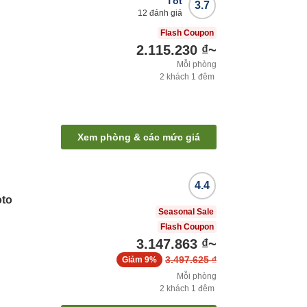
Tốt
3.7
12
đánh giá
Flash Coupon
2.115.230 ₫
~
Mỗi phòng
2
khách
1
đêm
Xem phòng & các mức giá
4.4
oto
Seasonal Sale
Flash Coupon
3.147.863 ₫
~
3.497.625 ₫
Giảm
9%
Mỗi phòng
2
khách
1
đêm