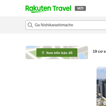
MỚI
t
o
p
P
a
g
e
19
cơ s
Xem trên bản đồ
_
s
e
a
r
c
h