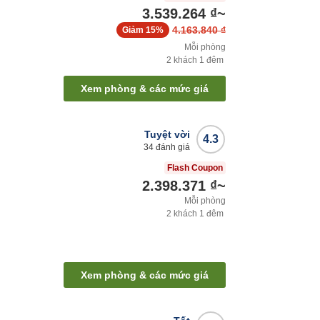
3.539.264 ₫
~
4.163.840 ₫
Giảm
15%
Mỗi phòng
2
khách
1
đêm
Xem phòng & các mức giá
Tuyệt vời
4.3
34
đánh giá
Flash Coupon
2.398.371 ₫
~
Mỗi phòng
2
khách
1
đêm
Xem phòng & các mức giá