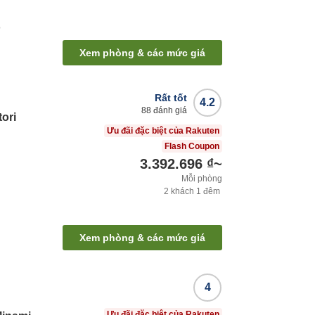
ộ
Xem phòng & các mức giá
Rất tốt
4.2
88
đánh giá
ori
Ưu đãi đặc biệt của Rakuten
Flash Coupon
3.392.696 ₫
~
Mỗi phòng
2
khách
1
đêm
Xem phòng & các mức giá
4
Ưu đãi đặc biệt của Rakuten