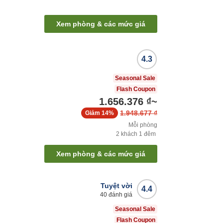
Xem phòng & các mức giá
4.3
Seasonal Sale
Flash Coupon
1.656.376 ₫
~
1.948.677 ₫
Giảm
14%
Mỗi phòng
2
khách
1
đêm
Xem phòng & các mức giá
Tuyệt vời
4.4
40
đánh giá
Seasonal Sale
Flash Coupon