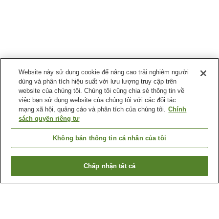
Website này sử dụng cookie để nâng cao trải nghiệm người
dùng và phân tích hiệu suất với lưu lượng truy cập trên
website của chúng tôi. Chúng tôi cũng chia sẻ thông tin về
việc bạn sử dụng website của chúng tôi với các đối tác
mạng xã hội, quảng cáo và phân tích của chúng tôi.
Chính
sách quyền riêng tư
Không bán thông tin cá nhân của tôi
Chấp nhận tất cả
Quay lại trang trước