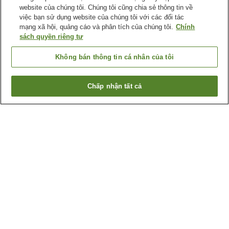
website của chúng tôi. Chúng tôi cũng chia sẻ thông tin về
việc bạn sử dụng website của chúng tôi với các đối tác
mạng xã hội, quảng cáo và phân tích của chúng tôi.
Chính
sách quyền riêng tư
Không bán thông tin cá nhân của tôi
Chấp nhận tất cả
Quay lại trang trước
1 cơ sở lưu trú
Lý do bạn thấy những kết quả này