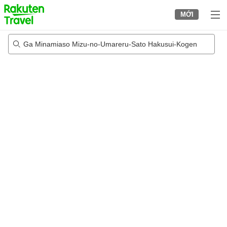
to
MỚI
top
page
Ga Minamiaso Mizu-no-Umareru-Sato Hakusui-Kogen
23/08/2026
-
24/08/2026
2
khách trong mỗi phòng
•
1
phòng