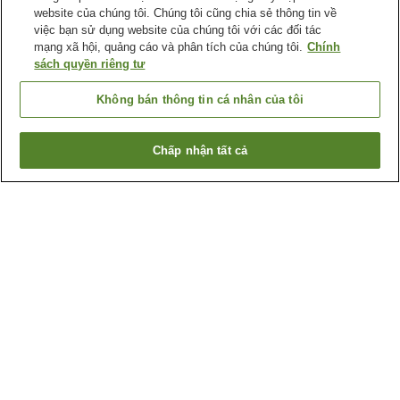
website của chúng tôi. Chúng tôi cũng chia sẻ thông tin về
việc bạn sử dụng website của chúng tôi với các đối tác
mạng xã hội, quảng cáo và phân tích của chúng tôi.
Chính
sách quyền riêng tư
Không bán thông tin cá nhân của tôi
Chấp nhận tất cả
Quay lại trang trước
1 cơ sở lưu trú
Lý do bạn thấy những kết quả này