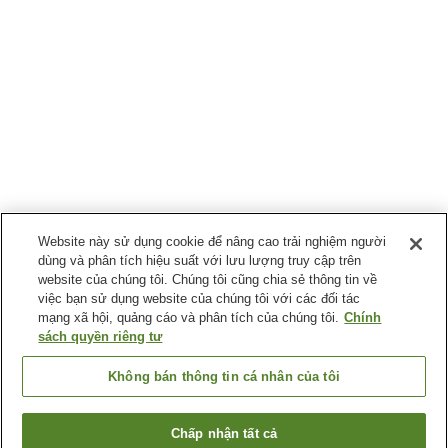
Website này sử dụng cookie để nâng cao trải nghiệm người
dùng và phân tích hiệu suất với lưu lượng truy cập trên
website của chúng tôi. Chúng tôi cũng chia sẻ thông tin về
việc bạn sử dụng website của chúng tôi với các đối tác
mạng xã hội, quảng cáo và phân tích của chúng tôi.
Chính
sách quyền riêng tư
Không bán thông tin cá nhân của tôi
Chấp nhận tất cả
Quay lại trang trước