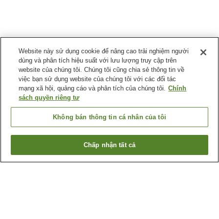
Website này sử dụng cookie để nâng cao trải nghiệm người
dùng và phân tích hiệu suất với lưu lượng truy cập trên
website của chúng tôi. Chúng tôi cũng chia sẻ thông tin về
việc bạn sử dụng website của chúng tôi với các đối tác
mạng xã hội, quảng cáo và phân tích của chúng tôi.
Chính
sách quyền riêng tư
Không bán thông tin cá nhân của tôi
Chấp nhận tất cả
Quay lại trang trước