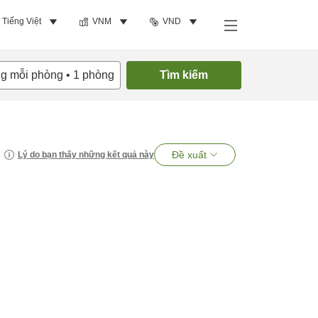
Tiếng Việt
VNM
VND
ng mỗi phòng
•
1
phòng
Tìm kiếm
Đề xuất
Lý do bạn thấy những kết quả này