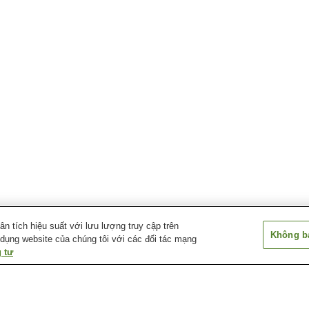
 tích hiệu suất với lưu lượng truy cập trên
Không bá
 dụng website của chúng tôi với các đối tác mạng
 tư
Ga Matsubase
Ga Misumi
Ga Ogawa