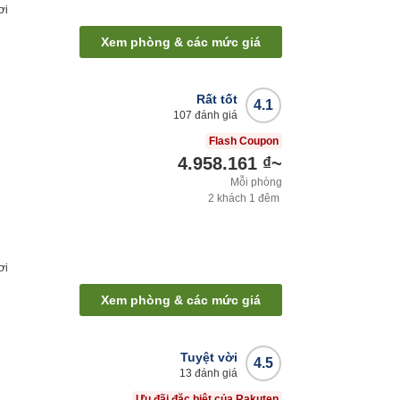
ơi
Xem phòng & các mức giá
Rất tốt
4.1
107
đánh giá
Flash Coupon
4.958.161 ₫
~
Mỗi phòng
2
khách
1
đêm
ơi
Xem phòng & các mức giá
Tuyệt vời
4.5
13
đánh giá
Ưu đãi đặc biệt của Rakuten