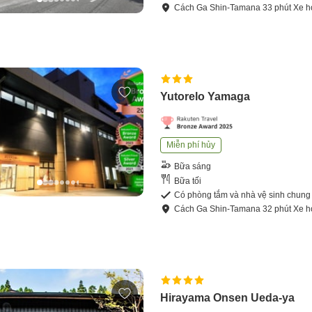
Cách
Ga Shin-Tamana
33
phút
Xe h
Yutorelo Yamaga
Miễn phí hủy
Bữa sáng
Bữa tối
Có phòng tắm và nhà vệ sinh chung
Cách
Ga Shin-Tamana
32
phút
Xe h
Hirayama Onsen Ueda-ya