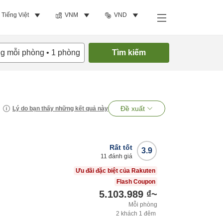
Tiếng Việt
VNM
VND
ng mỗi phòng
•
1
phòng
Tìm kiếm
Đề xuất
Lý do bạn thấy những kết quả này
Rất tốt
3.9
11
đánh giá
Ưu đãi đặc biệt của Rakuten
Flash Coupon
5.103.989 ₫
~
Mỗi phòng
2
khách
1
đêm