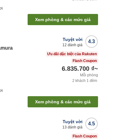
ơi
Xem phòng & các mức giá
Tuyệt vời
4.3
12
đánh giá
amura
Ưu đãi đặc biệt của Rakuten
Flash Coupon
6.835.700 ₫
~
Mỗi phòng
2
khách
1
đêm
ơi
Xem phòng & các mức giá
Tuyệt vời
4.5
13
đánh giá
Flash Coupon