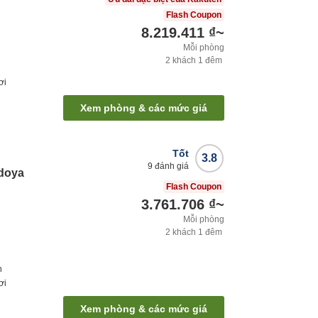
Flash Coupon
8.219.411 ₫
~
Mỗi phòng
2
khách
1
đêm
ơi
Xem phòng & các mức giá
Tốt
3.8
9
đánh giá
doya
Flash Coupon
3.761.706 ₫
~
Mỗi phòng
2
khách
1
đêm
h
ơi
Xem phòng & các mức giá