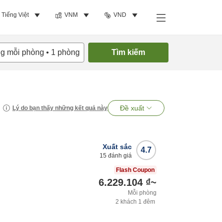
Tiếng Việt
VNM
VND
ng mỗi phòng
•
1
phòng
Tìm kiếm
Đề xuất
Lý do bạn thấy những kết quả này
Xuất sắc
4.7
15
đánh giá
Flash Coupon
6.229.104 ₫
~
Mỗi phòng
2
khách
1
đêm