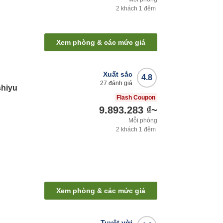
2
khách
1
đêm
Xem phòng & các mức giá
Xuất sắc
4.8
27
đánh giá
hiyu
Flash Coupon
9.893.283 ₫
~
Mỗi phòng
2
khách
1
đêm
Xem phòng & các mức giá
Tuyệt vời