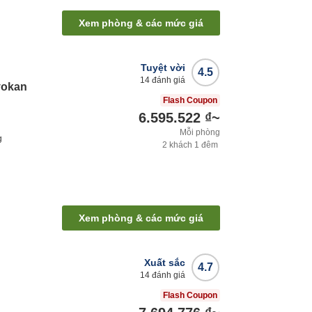
Xem phòng & các mức giá
Tuyệt vời
4.5
14
đánh giá
yokan
Flash Coupon
6.595.522 ₫
~
Mỗi phòng
g
2
khách
1
đêm
Xem phòng & các mức giá
Xuất sắc
4.7
14
đánh giá
o
Flash Coupon