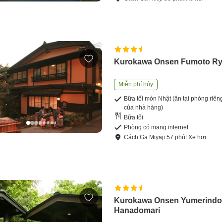
Kurokawa Onsen Fumoto R
Miễn phí hủy
Bữa tối món Nhật (ăn tại phòng riên
của nhà hàng)
Bữa tối
Phòng có mạng internet
Cách
Ga Miyaji
57
phút
Xe hơi
Kurokawa Onsen Yumerind
Hanadomari