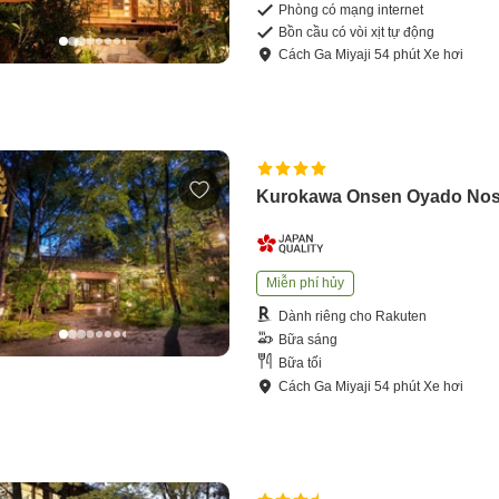
Phòng có mạng internet
Bồn cầu có vòi xịt tự động
Cách
Ga Miyaji
54
phút
Xe hơi
Kurokawa Onsen Oyado Nos
Miễn phí hủy
Dành riêng cho Rakuten
Bữa sáng
Bữa tối
Cách
Ga Miyaji
54
phút
Xe hơi