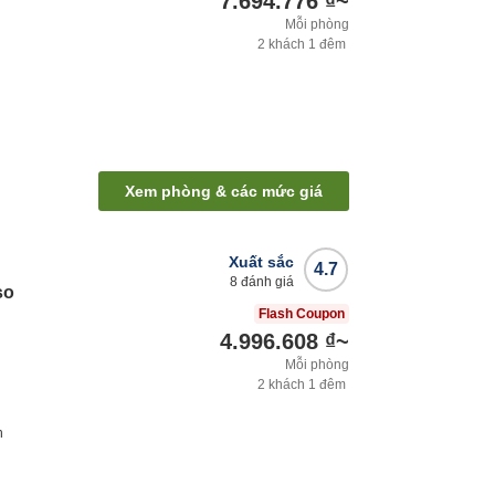
7.694.776 ₫
~
Mỗi phòng
2
khách
1
đêm
Xem phòng & các mức giá
Xuất sắc
4.7
8
đánh giá
so
Flash Coupon
4.996.608 ₫
~
Mỗi phòng
2
khách
1
đêm
h