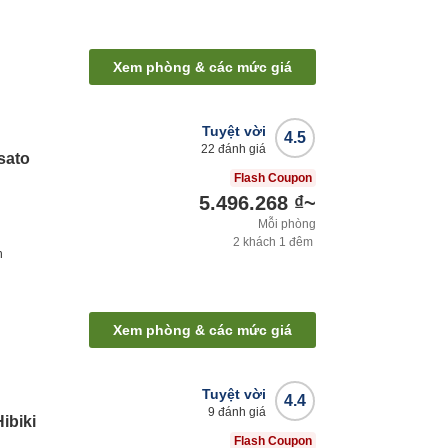
Xem phòng & các mức giá
Tuyệt vời
4.5
22
đánh giá
sato
Flash Coupon
5.496.268 ₫
~
Mỗi phòng
2
khách
1
đêm
h
Xem phòng & các mức giá
Tuyệt vời
4.4
9
đánh giá
ibiki
Flash Coupon