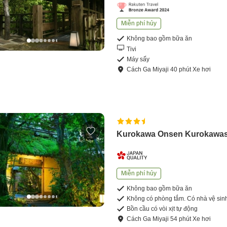
Miễn phí hủy
Không bao gồm bữa ăn
Tivi
Máy sấy
Cách
Ga Miyaji
40
phút
Xe hơi
Kurokawa Onsen Kurokawa
Miễn phí hủy
Không bao gồm bữa ăn
Không có phòng tắm. Có nhà vệ sin
Bồn cầu có vòi xịt tự động
Cách
Ga Miyaji
54
phút
Xe hơi