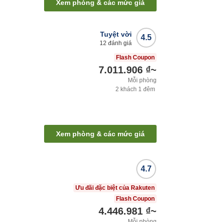
Xem phòng & các mức giá
Tuyệt vời
4.5
12
đánh giá
Flash Coupon
7.011.906 ₫
~
Mỗi phòng
2
khách
1
đêm
Xem phòng & các mức giá
4.7
Ưu đãi đặc biệt của Rakuten
Flash Coupon
4.446.981 ₫
~
Mỗi phòng