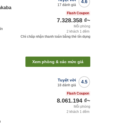
4.6
17
đánh giá
akaba
Flash Coupon
7.328.358 ₫
~
Mỗi phòng
ín
2
khách
1
đêm
Chỉ chấp nhận thanh toán bằng thẻ tín dụng
Xem phòng & các mức giá
Tuyệt vời
4.5
18
đánh giá
Flash Coupon
8.061.194 ₫
~
Mỗi phòng
2
khách
1
đêm
h