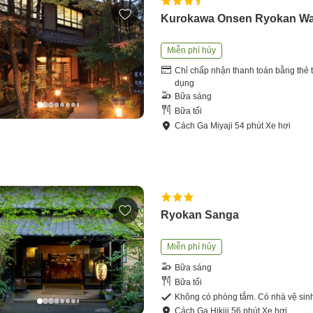
Kurokawa Onsen Ryokan W
Miễn phí hủy
Chỉ chấp nhận thanh toán bằng thẻ t
dụng
Bữa sáng
Bữa tối
Cách
Ga Miyaji
54
phút
Xe hơi
Ryokan Sanga
Miễn phí hủy
Bữa sáng
Bữa tối
Không có phòng tắm. Có nhà vệ sin
Cách
Ga Hikiji
56
phút
Xe hơi