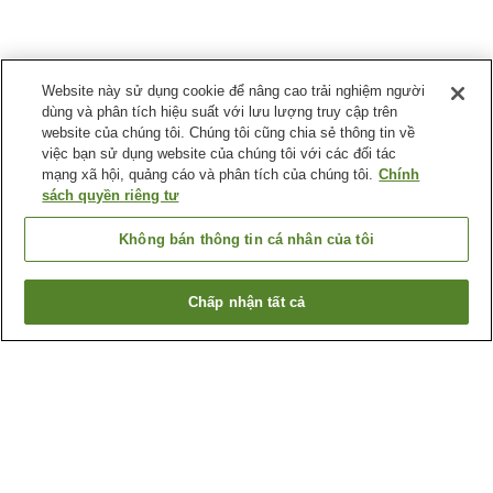
Website này sử dụng cookie để nâng cao trải nghiệm người
dùng và phân tích hiệu suất với lưu lượng truy cập trên
website của chúng tôi. Chúng tôi cũng chia sẻ thông tin về
việc bạn sử dụng website của chúng tôi với các đối tác
mạng xã hội, quảng cáo và phân tích của chúng tôi.
Chính
sách quyền riêng tư
Không bán thông tin cá nhân của tôi
Chấp nhận tất cả
Quay lại trang trước