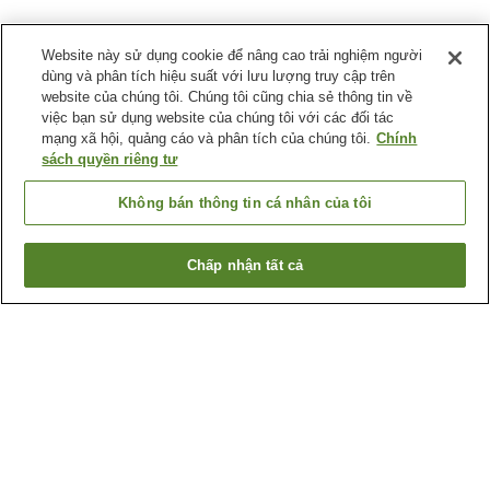
Website này sử dụng cookie để nâng cao trải nghiệm người
dùng và phân tích hiệu suất với lưu lượng truy cập trên
website của chúng tôi. Chúng tôi cũng chia sẻ thông tin về
việc bạn sử dụng website của chúng tôi với các đối tác
mạng xã hội, quảng cáo và phân tích của chúng tôi.
Chính
sách quyền riêng tư
Không bán thông tin cá nhân của tôi
Chấp nhận tất cả
Quay lại trang trước