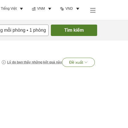
Tiếng Việt
VNM
VND
ng mỗi phòng
•
1
phòng
Tìm kiếm
Đề xuất
Lý do bạn thấy những kết quả này