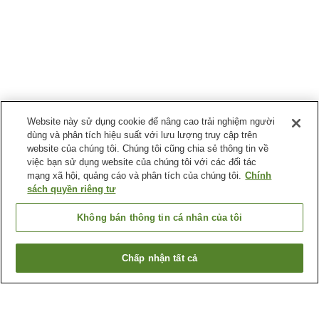
Website này sử dụng cookie để nâng cao trải nghiệm người
dùng và phân tích hiệu suất với lưu lượng truy cập trên
website của chúng tôi. Chúng tôi cũng chia sẻ thông tin về
việc bạn sử dụng website của chúng tôi với các đối tác
mạng xã hội, quảng cáo và phân tích của chúng tôi.
Chính
sách quyền riêng tư
Không bán thông tin cá nhân của tôi
Chấp nhận tất cả
Quay lại trang trước