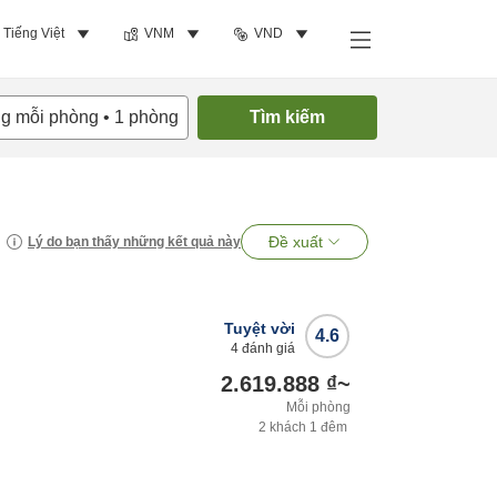
Tiếng Việt
VNM
VND
ng mỗi phòng
•
1
phòng
Tìm kiếm
Đề xuất
Lý do bạn thấy những kết quả này
Tuyệt vời
4.6
4
đánh giá
2.619.888 ₫
~
Mỗi phòng
2
khách
1
đêm