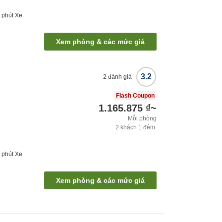
8
phút
Xe
Xem phòng & các mức giá
3.2
2
đánh giá
Flash Coupon
1.165.875 ₫
~
Mỗi phòng
2
khách
1
đêm
4
phút
Xe
Xem phòng & các mức giá