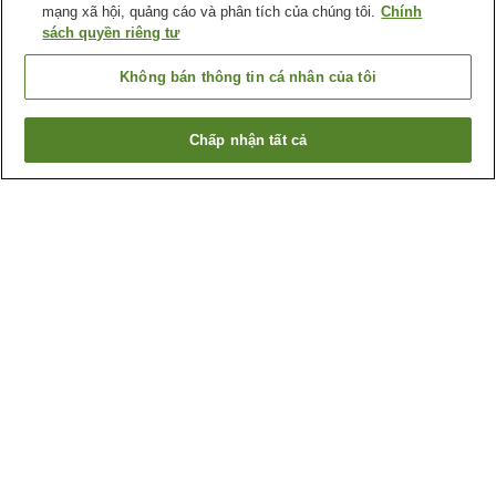
mạng xã hội, quảng cáo và phân tích của chúng tôi.
Chính
sách quyền riêng tư
Không bán thông tin cá nhân của tôi
Chấp nhận tất cả
Quay lại trang trước
1 cơ sở lưu trú
Lý do bạn thấy những kết quả này