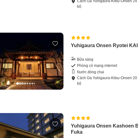
Cách
Ga Yuhigaura-Kitsu-Onsen
24
bộ
Yuhigaura Onsen Ryotei KAI
Bữa sáng
Phòng có mạng internet
Nước đóng chai
Cách
Ga Yuhigaura-Kitsu-Onsen
20
bộ
Yuhigaura Onsen Kashoen B
Fuka