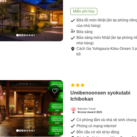
Miễn phí hủy
Bữa tối món Nhật (ăn tại phòng riên
của nhà hàng)
Bữa sáng
Bữa sáng món Nhật (ăn tại phòng ri
nhà hàng)
Cách
Ga Yuhigaura-Kitsu-Onsen
3
p
bộ
Umibenoonsen syokutabi
Ichibokan
Có phòng tắm và nhà vệ sinh chung
Phòng có mạng internet
Bồn cầu có vòi xịt tự động