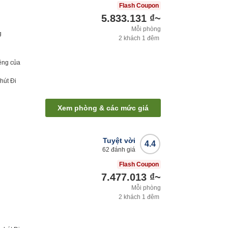
Flash Coupon
5.833.131 ₫
~
Mỗi phòng
g
2
khách
1
đêm
êng của
hút
Đi
Xem phòng & các mức giá
Tuyệt vời
4.4
62
đánh giá
Flash Coupon
7.477.013 ₫
~
Mỗi phòng
2
khách
1
đêm