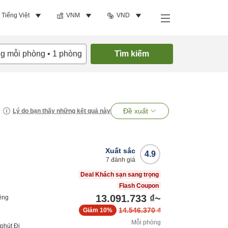
Tiếng Việt
VNM
VND
ng mỗi phòng
•
1
phòng
Tìm kiếm
Đề xuất
Lý do bạn thấy những kết quả này
Xuất sắc
4.9
7
đánh giá
Deal Khách sạn sang trọng
Flash Coupon
13.091.733 ₫
~
êng
14.546.370 ₫
Giảm
10%
Mỗi phòng
phút
Đi