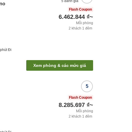
5
đánh giá
 no
Flash Coupon
6.462.844 ₫
~
Mỗi phòng
2
khách
1
đêm
phút
Đi
Xem phòng & các mức giá
5
Flash Coupon
8.285.697 ₫
~
Mỗi phòng
2
khách
1
đêm