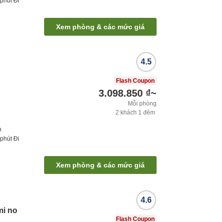
phút
Đi
Xem phòng & các mức giá
4.5
Flash Coupon
3.098.850 ₫
~
Mỗi phòng
2
khách
1
đêm
h
phút
Đi
Xem phòng & các mức giá
4.6
mi no
Flash Coupon