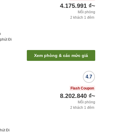
4.175.991 ₫
~
Mỗi phòng
2
khách
1
đêm
h
phút
Đi
Xem phòng & các mức giá
4.7
Flash Coupon
8.202.840 ₫
~
Mỗi phòng
2
khách
1
đêm
hút
Đi