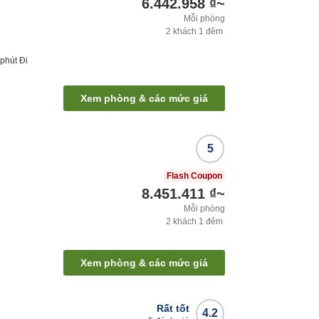
6.442.958 ₫
~
Mỗi phòng
2
khách
1
đêm
phút
Đi
Xem phòng & các mức giá
5
Flash Coupon
8.451.411 ₫
~
Mỗi phòng
2
khách
1
đêm
Xem phòng & các mức giá
Rất tốt
4.2