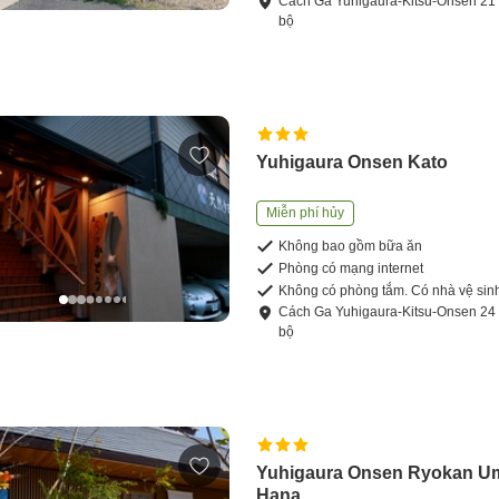
Cách
Ga Yuhigaura-Kitsu-Onsen
21
bộ
Yuhigaura Onsen Kato
Miễn phí hủy
Không bao gồm bữa ăn
Phòng có mạng internet
Không có phòng tắm. Có nhà vệ sin
Cách
Ga Yuhigaura-Kitsu-Onsen
24
bộ
Yuhigaura Onsen Ryokan U
Hana