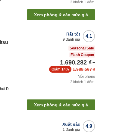
2
khách
1
đêm
Xem phòng & các mức giá
Rất tốt
4.1
9
đánh giá
itsu
Seasonal Sale
Flash Coupon
1.690.282 ₫
~
1.988.567 ₫
Giảm
14%
Mỗi phòng
2
khách
1
đêm
hút
Đi
Xem phòng & các mức giá
Xuất sắc
4.9
1
đánh giá