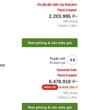
Ưu đãi đặc biệt của Rakuten
Flash Coupon
2.203.995 ₫
~
Mỗi phòng
2
khách
1
đêm
Xem phòng & các mức giá
Tuyệt vời
4.6
49
đánh giá
ion
Seasonal Sale
Flash Coupon
6.478.918 ₫
~
6.819.791 ₫
Giảm
4%
Mỗi phòng
2
khách
1
đêm
Xem phòng & các mức giá