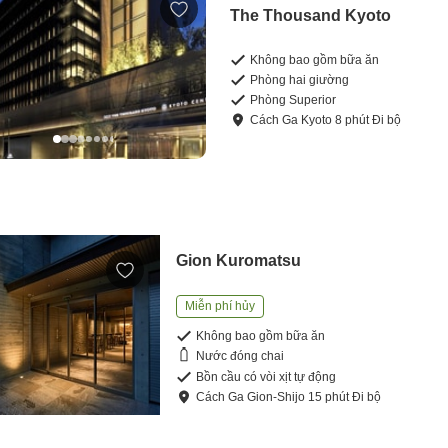
The Thousand Kyoto
Không bao gồm bữa ăn
Phòng hai giường
Phòng Superior
Cách
Ga Kyoto
8
phút
Đi bộ
Gion Kuromatsu
Miễn phí hủy
Không bao gồm bữa ăn
Nước đóng chai
Bồn cầu có vòi xịt tự động
Cách
Ga Gion-Shijo
15
phút
Đi bộ