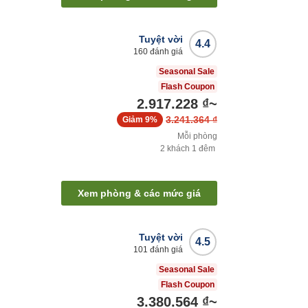
Tuyệt vời
4.4
160
đánh giá
Seasonal Sale
Flash Coupon
2.917.228 ₫
~
3.241.364 ₫
Giảm
9%
Mỗi phòng
2
khách
1
đêm
Xem phòng & các mức giá
Tuyệt vời
4.5
101
đánh giá
Seasonal Sale
Flash Coupon
3.380.564 ₫
~