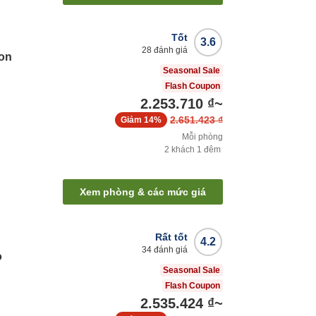
Tốt
3.6
28
đánh giá
ion
Seasonal Sale
Flash Coupon
2.253.710 ₫
~
2.651.423 ₫
Giảm
14%
Mỗi phòng
2
khách
1
đêm
Xem phòng & các mức giá
Rất tốt
4.2
34
đánh giá
o
Seasonal Sale
Flash Coupon
2.535.424 ₫
~