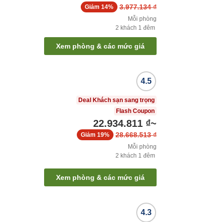
3.977.134 ₫
Giảm
14%
Mỗi phòng
2
khách
1
đêm
Xem phòng & các mức giá
4.5
Deal Khách sạn sang trọng
Flash Coupon
22.934.811 ₫
~
28.668.513 ₫
Giảm
19%
Mỗi phòng
2
khách
1
đêm
Xem phòng & các mức giá
4.3