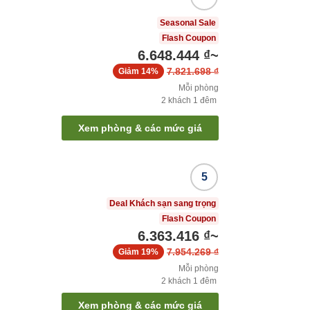
Seasonal Sale
Flash Coupon
6.648.444 ₫
~
7.821.698 ₫
Giảm
14%
Mỗi phòng
2
khách
1
đêm
Xem phòng & các mức giá
5
Deal Khách sạn sang trọng
Flash Coupon
6.363.416 ₫
~
7.954.269 ₫
Giảm
19%
Mỗi phòng
2
khách
1
đêm
Xem phòng & các mức giá