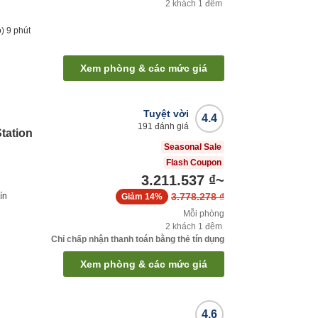
2
khách
1
đêm
o)
9
phút
Xem phòng & các mức giá
Tuyệt vời
4.4
191
đánh giá
tation
Seasonal Sale
Flash Coupon
3.211.537 ₫
~
ín
3.778.278 ₫
Giảm
14%
Mỗi phòng
2
khách
1
đêm
Chỉ chấp nhận thanh toán bằng thẻ tín dụng
Xem phòng & các mức giá
4.6