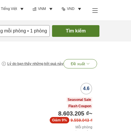
Tiếng Việt
VNM
VND
ng mỗi phòng
•
1
phòng
Tìm kiếm
Đề xuất
Lý do bạn thấy những kết quả này
4.6
Seasonal Sale
Flash Coupon
8.603.205 ₫
~
9.559.043 ₫
Giảm
9%
Mỗi phòng