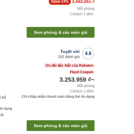
2.982.851 ₫
Giảm
14%
Mỗi phòng
2
khách
1
đêm
Xem phòng & các mức giá
Tuyệt vời
4.6
292
đánh giá
Ưu đãi đặc biệt của Rakuten
Flash Coupon
3.253.959 ₫
~
Mỗi phòng
2
khách
1
đêm
Chỉ chấp nhận thanh toán bằng thẻ tín dụng
i bố
tín dụng
 bộ
Xem phòng & các mức giá