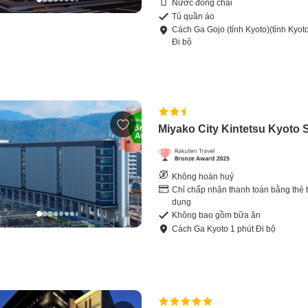
Nước đóng chai
Tủ quần áo
Cách
Ga Gojo (tỉnh Kyoto)(tỉnh Kyot
Đi bộ
Miyako City Kintetsu Kyoto S
Không hoàn huỷ
Chỉ chấp nhận thanh toán bằng thẻ t
dụng
Không bao gồm bữa ăn
Cách
Ga Kyoto
1
phút
Đi bộ