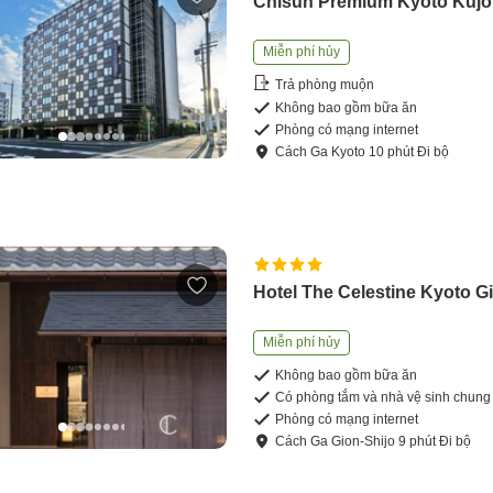
Chisun Premium Kyoto Kujo
Miễn phí hủy
Trả phòng muộn
Không bao gồm bữa ăn
Phòng có mạng internet
Cách
Ga Kyoto
10
phút
Đi bộ
Hotel The Celestine Kyoto G
Miễn phí hủy
Không bao gồm bữa ăn
Có phòng tắm và nhà vệ sinh chung
Phòng có mạng internet
Cách
Ga Gion-Shijo
9
phút
Đi bộ