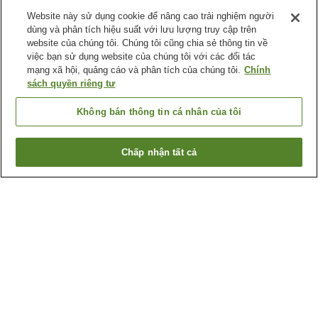
Website này sử dụng cookie để nâng cao trải nghiệm người
dùng và phân tích hiệu suất với lưu lượng truy cập trên
website của chúng tôi. Chúng tôi cũng chia sẻ thông tin về
việc bạn sử dụng website của chúng tôi với các đối tác
mạng xã hội, quảng cáo và phân tích của chúng tôi.
Chính
sách quyền riêng tư
Không bán thông tin cá nhân của tôi
Chấp nhận tất cả
Quay lại trang trước