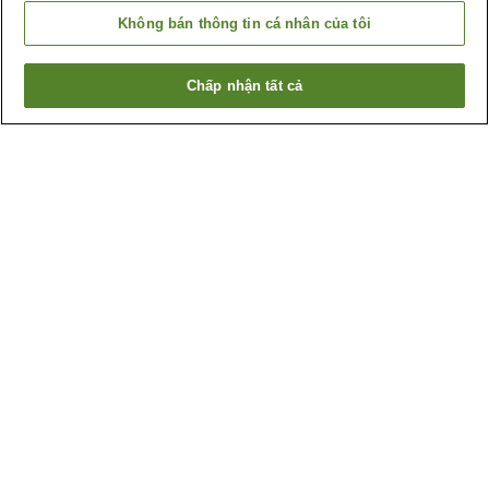
Không bán thông tin cá nhân của tôi
Chấp nhận tất cả
Quay lại trang trước
386
cơ sở lưu trú
Lý do bạn thấy những kết quả này