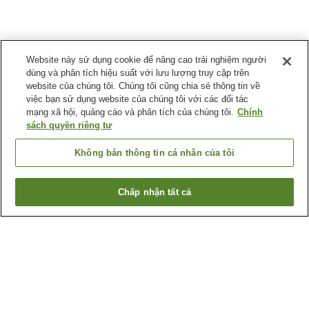
Website này sử dụng cookie để nâng cao trải nghiệm người
dùng và phân tích hiệu suất với lưu lượng truy cập trên
website của chúng tôi. Chúng tôi cũng chia sẻ thông tin về
việc bạn sử dụng website của chúng tôi với các đối tác
mạng xã hội, quảng cáo và phân tích của chúng tôi.
Chính
sách quyền riêng tư
Không bán thông tin cá nhân của tôi
Chấp nhận tất cả
Quay lại trang trước