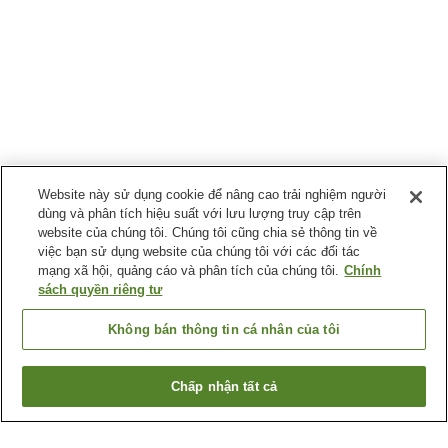
Website này sử dụng cookie để nâng cao trải nghiệm người
dùng và phân tích hiệu suất với lưu lượng truy cập trên
website của chúng tôi. Chúng tôi cũng chia sẻ thông tin về
việc bạn sử dụng website của chúng tôi với các đối tác
mạng xã hội, quảng cáo và phân tích của chúng tôi.
Chính
sách quyền riêng tư
Không bán thông tin cá nhân của tôi
Chấp nhận tất cả
Quay lại trang trước