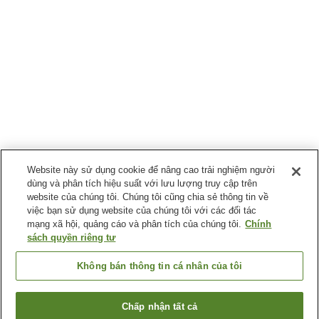
Website này sử dụng cookie để nâng cao trải nghiệm người
dùng và phân tích hiệu suất với lưu lượng truy cập trên
website của chúng tôi. Chúng tôi cũng chia sẻ thông tin về
việc bạn sử dụng website của chúng tôi với các đối tác
mạng xã hội, quảng cáo và phân tích của chúng tôi.
Chính
sách quyền riêng tư
Không bán thông tin cá nhân của tôi
Chấp nhận tất cả
Quay lại trang trước