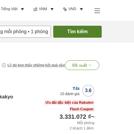
Tiếng Việt
VNM
VND
ng mỗi phòng
•
1
phòng
Tìm kiếm
Đề xuất
Lý do bạn thấy những kết quả này
Tốt
3.6
10
đánh giá
okakyo
Ưu đãi đặc biệt của Rakuten
Flash Coupon
3.331.072 ₫
~
Mỗi phòng
2
khách
1
đêm