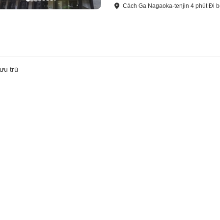
Cách
Ga Nagaoka-tenjin
4
phút
Đi 
ưu trú