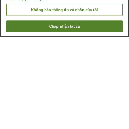
Không bán thông tin cá nhân của tôi
Chấp nhận tất cả
Quay lại trang trước
1 cơ sở lưu trú
Lý do bạn thấy những kết quả này