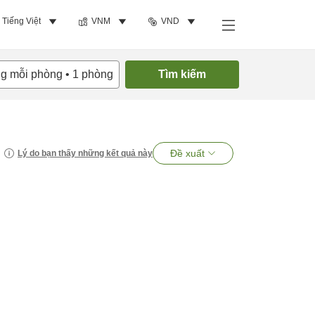
Tiếng Việt
VNM
VND
ng mỗi phòng
•
1
phòng
Tìm kiếm
Đề xuất
Lý do bạn thấy những kết quả này