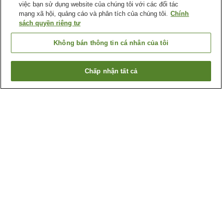
việc bạn sử dụng website của chúng tôi với các đối tác
mạng xã hội, quảng cáo và phân tích của chúng tôi.
Chính
sách quyền riêng tư
Không bán thông tin cá nhân của tôi
Chấp nhận tất cả
Quay lại trang trước
3
cơ sở lưu trú
Lý do bạn thấy những kết quả này