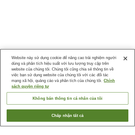
Website này sử dụng cookie để nâng cao trải nghiệm người
dùng và phân tích hiệu suất với lưu lượng truy cập trên
website của chúng tôi. Chúng tôi cũng chia sẻ thông tin về
việc bạn sử dụng website của chúng tôi với các đối tác
mạng xã hội, quảng cáo và phân tích của chúng tôi.
Chính
sách quyền riêng tư
Không bán thông tin cá nhân của tôi
Chấp nhận tất cả
Quay lại trang trước