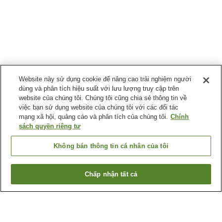
Website này sử dụng cookie để nâng cao trải nghiệm người
dùng và phân tích hiệu suất với lưu lượng truy cập trên
website của chúng tôi. Chúng tôi cũng chia sẻ thông tin về
việc bạn sử dụng website của chúng tôi với các đối tác
mạng xã hội, quảng cáo và phân tích của chúng tôi.
Chính
sách quyền riêng tư
Không bán thông tin cá nhân của tôi
Chấp nhận tất cả
Quay lại trang trước