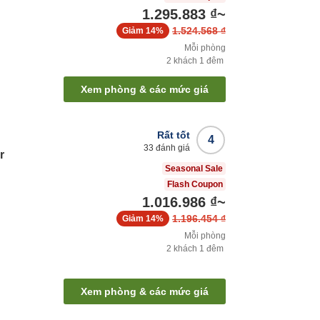
1.295.883 ₫
~
1.524.568 ₫
Giảm
14%
Mỗi phòng
2
khách
1
đêm
Xem phòng & các mức giá
Rất tốt
4
33
đánh giá
r
Seasonal Sale
Flash Coupon
1.016.986 ₫
~
1.196.454 ₫
Giảm
14%
Mỗi phòng
2
khách
1
đêm
Xem phòng & các mức giá