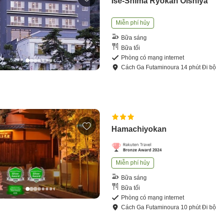
Ise-Shima Ryokan Oishiya
Miễn phí hủy
Bữa sáng
Bữa tối
Phòng có mạng internet
Cách
Ga Futaminoura
14
phút
Đi bộ
Hamachiyokan
Miễn phí hủy
Bữa sáng
Bữa tối
Phòng có mạng internet
Cách
Ga Futaminoura
10
phút
Đi bộ