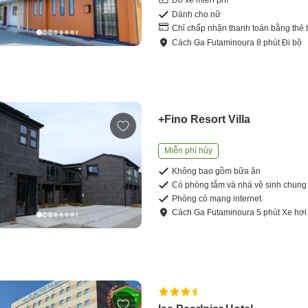
Đỗ xe miễn phí
Dành cho nữ
Chỉ chấp nhận thanh toán bằng thẻ 
Cách
Ga Futaminoura
8
phút
Đi bộ
+Fino Resort Villa
Miễn phí hủy
Không bao gồm bữa ăn
Có phòng tắm và nhà vệ sinh chung
Phòng có mạng internet
Cách
Ga Futaminoura
5
phút
Xe hơi