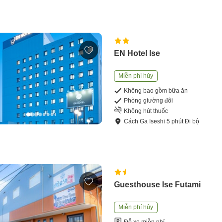
EN Hotel Ise
Miễn phí hủy
Không bao gồm bữa ăn
Phòng giường đôi
Không hút thuốc
Cách
Ga Iseshi
5
phút
Đi bộ
Guesthouse Ise Futami
Miễn phí hủy