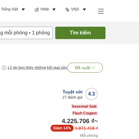
Tiếng Việt
VNM
VND
ng mỗi phòng
•
1
phòng
Tìm kiếm
Đề xuất
Lý do bạn thấy những kết quả này
Tuyệt vời
4.3
27
đánh giá
Seasonal Sale
Flash Coupon
4.225.706 ₫
~
4.971.418 ₫
Giảm
14%
Mỗi phòng