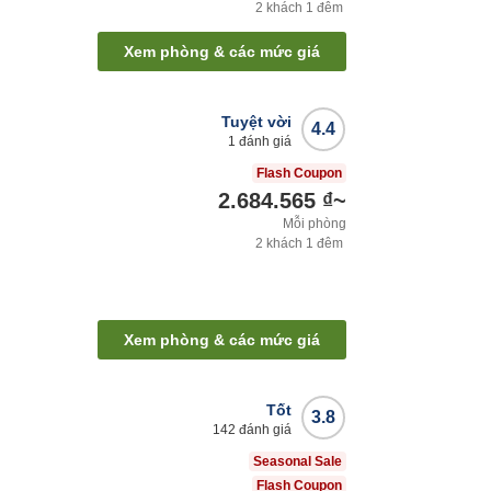
2
khách
1
đêm
Xem phòng & các mức giá
Tuyệt vời
4.4
1
đánh giá
Flash Coupon
2.684.565 ₫
~
Mỗi phòng
2
khách
1
đêm
Xem phòng & các mức giá
Tốt
3.8
142
đánh giá
Seasonal Sale
Flash Coupon