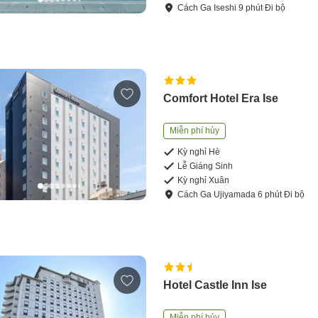
Cách
Ga Iseshi
9
phút
Đi bộ
Comfort Hotel Era Ise
Miễn phí hủy
Kỳ nghỉ Hè
Lễ Giáng Sinh
Kỳ nghỉ Xuân
Cách
Ga Ujiyamada
6
phút
Đi bộ
Hotel Castle Inn Ise
Miễn phí hủy