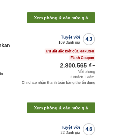
Xem phòng & các mức giá
Tuyệt vời
4.3
109
đánh giá
nkan
Ưu đãi đặc biệt của Rakuten
Flash Coupon
2.800.565 ₫
~
Mỗi phòng
ín
2
khách
1
đêm
Chỉ chấp nhận thanh toán bằng thẻ tín dụng
Xem phòng & các mức giá
Tuyệt vời
4.6
22
đánh giá