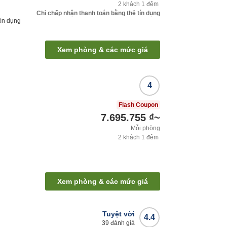
2
khách
1
đêm
Chỉ chấp nhận thanh toán bằng thẻ tín dụng
tín dụng
Xem phòng & các mức giá
4
Flash Coupon
7.695.755 ₫
~
Mỗi phòng
2
khách
1
đêm
Xem phòng & các mức giá
Tuyệt vời
4.4
39
đánh giá