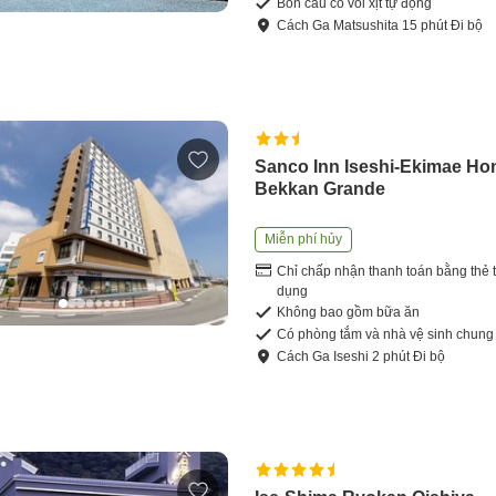
Bồn cầu có vòi xịt tự động
Cách
Ga Matsushita
15
phút
Đi bộ
Sanco Inn Iseshi-Ekimae Ho
Bekkan Grande
Miễn phí hủy
Chỉ chấp nhận thanh toán bằng thẻ t
dụng
Không bao gồm bữa ăn
Có phòng tắm và nhà vệ sinh chung
Cách
Ga Iseshi
2
phút
Đi bộ