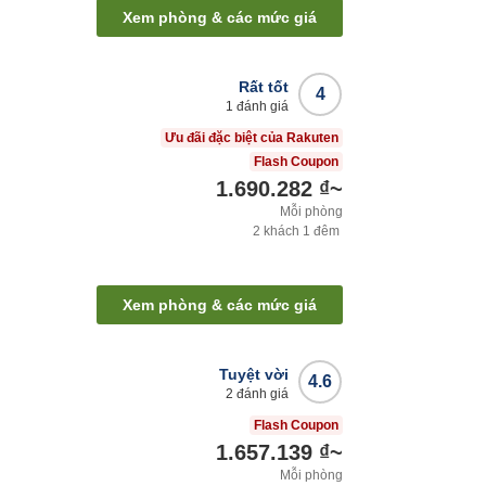
Xem phòng & các mức giá
Rất tốt
4
1
đánh giá
Ưu đãi đặc biệt của Rakuten
Flash Coupon
1.690.282 ₫
~
Mỗi phòng
2
khách
1
đêm
Xem phòng & các mức giá
Tuyệt vời
4.6
2
đánh giá
Flash Coupon
1.657.139 ₫
~
Mỗi phòng