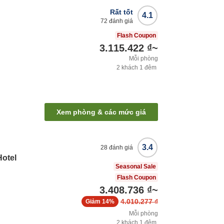
Rất tốt
4.1
72
đánh giá
Flash Coupon
3.115.422 ₫
~
Mỗi phòng
2
khách
1
đêm
Xem phòng & các mức giá
3.4
28
đánh giá
otel
Seasonal Sale
Flash Coupon
3.408.736 ₫
~
4.010.277 ₫
Giảm
14%
Mỗi phòng
2
khách
1
đêm