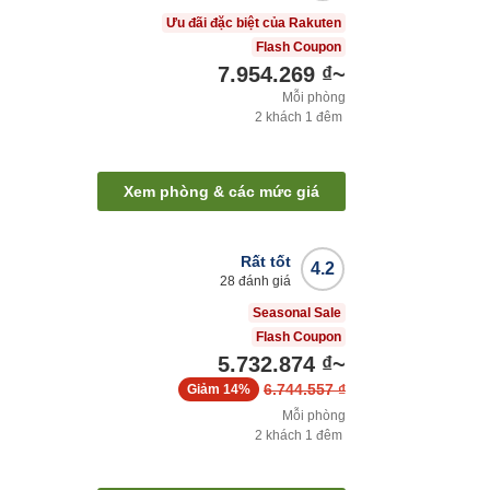
Ưu đãi đặc biệt của Rakuten
Flash Coupon
7.954.269 ₫
~
Mỗi phòng
2
khách
1
đêm
Xem phòng & các mức giá
Rất tốt
4.2
28
đánh giá
Seasonal Sale
Flash Coupon
5.732.874 ₫
~
6.744.557 ₫
Giảm
14%
Mỗi phòng
2
khách
1
đêm