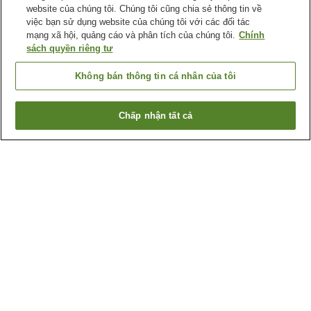
website của chúng tôi. Chúng tôi cũng chia sẻ thông tin về
việc bạn sử dụng website của chúng tôi với các đối tác
mạng xã hội, quảng cáo và phân tích của chúng tôi.
Chính
sách quyền riêng tư
Không bán thông tin cá nhân của tôi
Chấp nhận tất cả
Quay lại trang trước
1 cơ sở lưu trú
Lý do bạn thấy những kết quả này