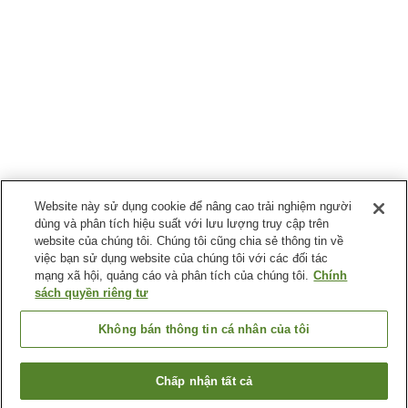
Website này sử dụng cookie để nâng cao trải nghiệm người
dùng và phân tích hiệu suất với lưu lượng truy cập trên
website của chúng tôi. Chúng tôi cũng chia sẻ thông tin về
việc bạn sử dụng website của chúng tôi với các đối tác
mạng xã hội, quảng cáo và phân tích của chúng tôi.
Chính
sách quyền riêng tư
Không bán thông tin cá nhân của tôi
Chấp nhận tất cả
Quay lại trang trước