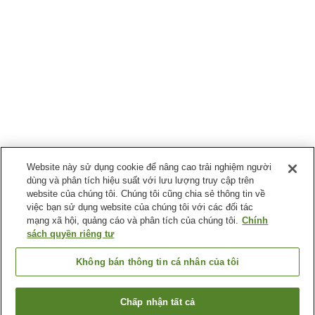
Website này sử dụng cookie để nâng cao trải nghiệm người
dùng và phân tích hiệu suất với lưu lượng truy cập trên
website của chúng tôi. Chúng tôi cũng chia sẻ thông tin về
việc bạn sử dụng website của chúng tôi với các đối tác
mạng xã hội, quảng cáo và phân tích của chúng tôi.
Chính
sách quyền riêng tư
Không bán thông tin cá nhân của tôi
Chấp nhận tất cả
Quay lại trang trước