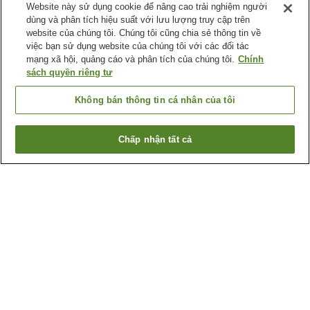
Website này sử dụng cookie để nâng cao trải nghiệm người
dùng và phân tích hiệu suất với lưu lượng truy cập trên
website của chúng tôi. Chúng tôi cũng chia sẻ thông tin về
việc bạn sử dụng website của chúng tôi với các đối tác
mạng xã hội, quảng cáo và phân tích của chúng tôi.
Chính
sách quyền riêng tư
Không bán thông tin cá nhân của tôi
Chấp nhận tất cả
Quay lại trang trước