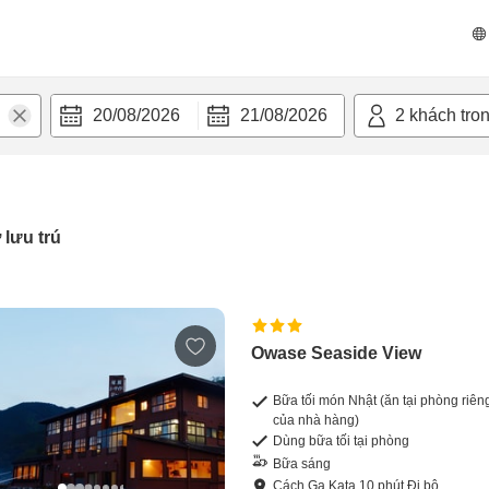
20/08/2026
21/08/2026
2
khách tro
 lưu trú
Owase Seaside View
Bữa tối món Nhật (ăn tại phòng riên
của nhà hàng)
Dùng bữa tối tại phòng
Bữa sáng
Cách
Ga Kata
10
phút
Đi bộ