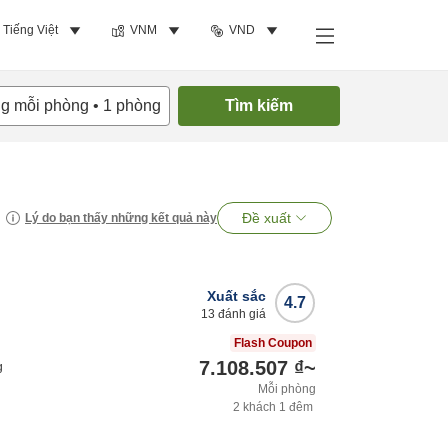
Tiếng Việt
VNM
VND
ng mỗi phòng
•
1
phòng
Tìm kiếm
Đề xuất
Lý do bạn thấy những kết quả này
Xuất sắc
4.7
13
đánh giá
Flash Coupon
7.108.507 ₫
~
g
Mỗi phòng
2
khách
1
đêm