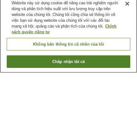
Website này sử dụng cookie để nâng cao trải nghiệm người
dùng và phân tích hiệu suất với lưu lượng truy cập trên
website của chúng tôi. Chúng tôi cũng chia sẻ thông tin về
việc bạn sử dụng website của chúng tôi với các đối tác
mạng xã hội, quảng cáo và phân tích của chúng tôi.
Chính
sách quyền riêng tư
Không bán thông tin cá nhân của tôi
Chấp nhận tất cả
Quay lại trang trước