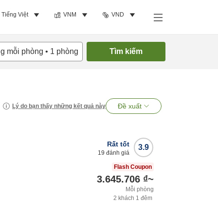
Tiếng Việt
VNM
VND
ng mỗi phòng
•
1
phòng
Tìm kiếm
Đề xuất
Lý do bạn thấy những kết quả này
Rất tốt
3.9
19
đánh giá
Flash Coupon
3.645.706 ₫
~
Mỗi phòng
2
khách
1
đêm