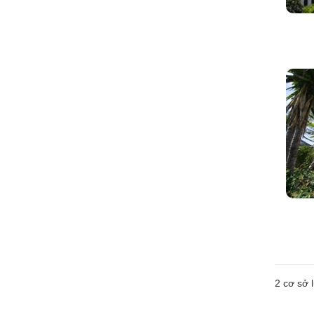
2
cơ sở l