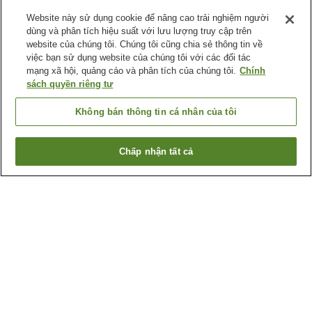
Website này sử dụng cookie để nâng cao trải nghiệm người
dùng và phân tích hiệu suất với lưu lượng truy cập trên
website của chúng tôi. Chúng tôi cũng chia sẻ thông tin về
việc bạn sử dụng website của chúng tôi với các đối tác
mạng xã hội, quảng cáo và phân tích của chúng tôi.
Chính
sách quyền riêng tư
Không bán thông tin cá nhân của tôi
Chấp nhận tất cả
Quay lại trang trước