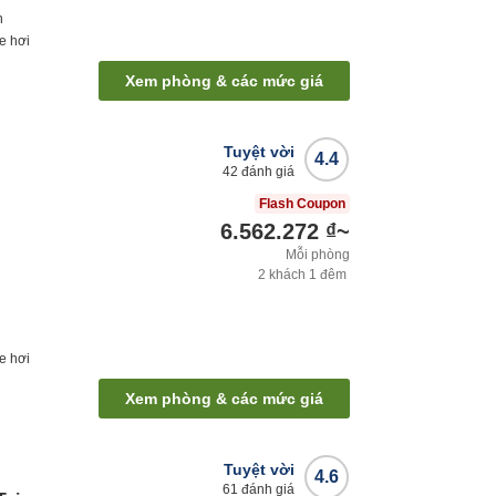
h
e hơi
Xem phòng & các mức giá
Tuyệt vời
4.4
42
đánh giá
Flash Coupon
6.562.272 ₫
~
Mỗi phòng
2
khách
1
đêm
e hơi
Xem phòng & các mức giá
Tuyệt vời
4.6
61
đánh giá