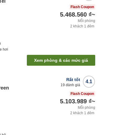
Tei
Flash Coupon
5.468.560 ₫
~
Mỗi phòng
2
khách
1
đêm
h
e hơi
Xem phòng & các mức giá
Rất tốt
4.1
19
đánh giá
reen
Flash Coupon
5.103.989 ₫
~
Mỗi phòng
2
khách
1
đêm