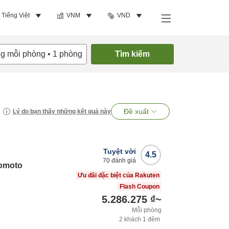
Tiếng Việt
VNM
VND
ng mỗi phòng
•
1
phòng
Tìm kiếm
Đề xuất
Lý do bạn thấy những kết quả này
Tuyệt vời
4.5
70
đánh giá
omoto
Ưu đãi đặc biệt của Rakuten
Flash Coupon
5.286.275 ₫
~
Mỗi phòng
2
khách
1
đêm