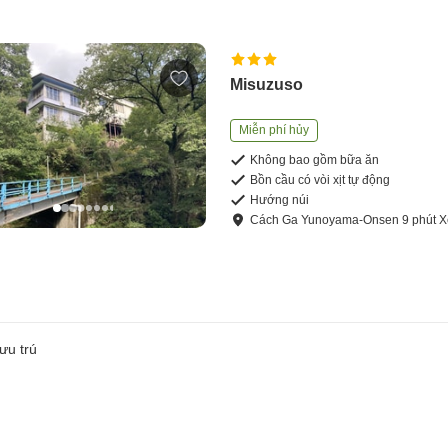
Misuzuso
Miễn phí hủy
Không bao gồm bữa ăn
Bồn cầu có vòi xịt tự động
Hướng núi
Cách
Ga Yunoyama-Onsen
9
phút
X
ưu trú