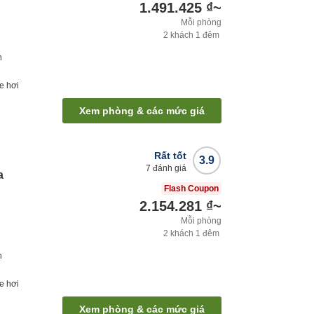
1.491.425 ₫
~
Mỗi phòng
2
khách
1
đêm
h
e hơi
Xem phòng & các mức giá
Rất tốt
3.9
7
đánh giá
a
Flash Coupon
2.154.281 ₫
~
Mỗi phòng
2
khách
1
đêm
h
e hơi
Xem phòng & các mức giá