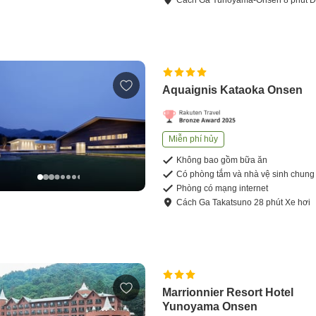
Cách
Ga Yunoyama-Onsen
8
phút
Đ
Aquaignis Kataoka Onsen
Miễn phí hủy
Không bao gồm bữa ăn
Có phòng tắm và nhà vệ sinh chung
Phòng có mạng internet
Cách
Ga Takatsuno
28
phút
Xe hơi
Marrionnier Resort Hotel
Yunoyama Onsen