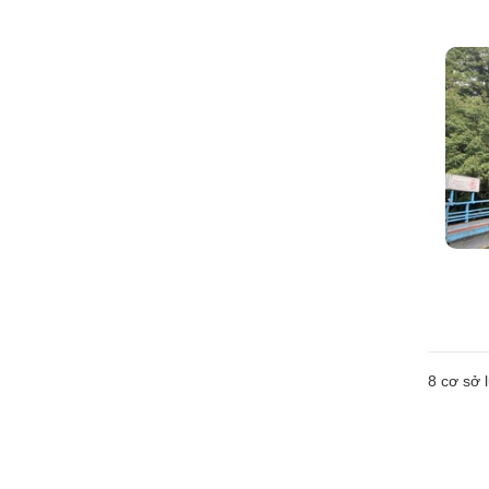
8
cơ sở l