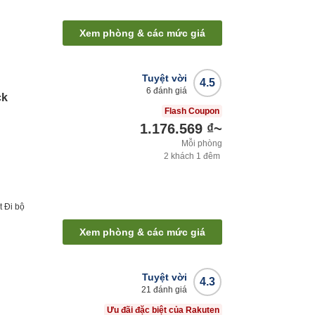
Xem phòng & các mức giá
Tuyệt vời
4.5
6
đánh giá
ck
Flash Coupon
1.176.569 ₫
~
Mỗi phòng
2
khách
1
đêm
t
Đi bộ
Xem phòng & các mức giá
Tuyệt vời
4.3
21
đánh giá
Ưu đãi đặc biệt của Rakuten