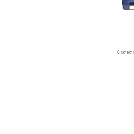
6
cơ sở l