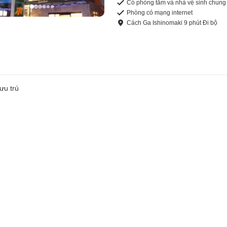
Có phòng tắm và nhà vệ sinh chung
Phòng có mạng internet
Cách
Ga Ishinomaki
9
phút
Đi bộ
ưu trú