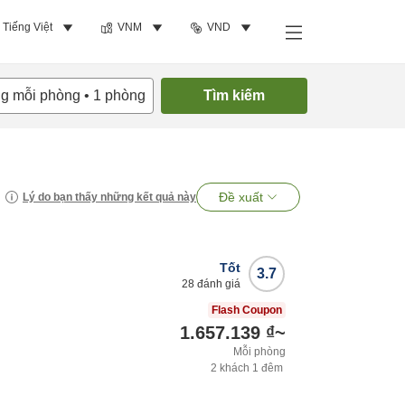
Tiếng Việt
VNM
VND
ng mỗi phòng
•
1
phòng
Tìm kiếm
Đề xuất
Lý do bạn thấy những kết quả này
Tốt
3.7
28
đánh giá
Flash Coupon
1.657.139 ₫
~
Mỗi phòng
2
khách
1
đêm