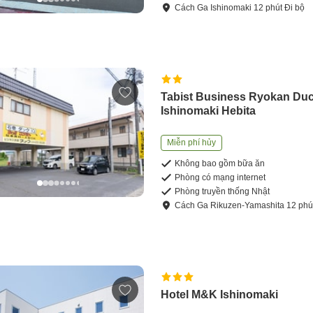
Cách
Ga Ishinomaki
12
phút
Đi bộ
Tabist Business Ryokan Du
Ishinomaki Hebita
Miễn phí hủy
Không bao gồm bữa ăn
Phòng có mạng internet
Phòng truyền thống Nhật
Cách
Ga Rikuzen-Yamashita
12
phú
Hotel M&K Ishinomaki