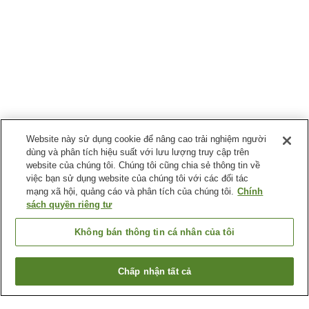
Website này sử dụng cookie để nâng cao trải nghiệm người
dùng và phân tích hiệu suất với lưu lượng truy cập trên
website của chúng tôi. Chúng tôi cũng chia sẻ thông tin về
việc bạn sử dụng website của chúng tôi với các đối tác
mạng xã hội, quảng cáo và phân tích của chúng tôi.
Chính
sách quyền riêng tư
Không bán thông tin cá nhân của tôi
Chấp nhận tất cả
Quay lại trang trước