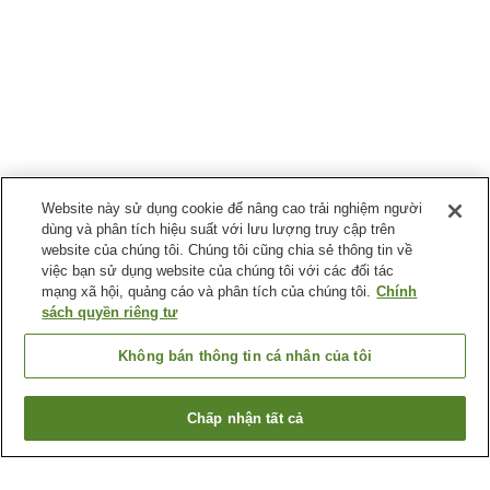
Website này sử dụng cookie để nâng cao trải nghiệm người
dùng và phân tích hiệu suất với lưu lượng truy cập trên
website của chúng tôi. Chúng tôi cũng chia sẻ thông tin về
việc bạn sử dụng website của chúng tôi với các đối tác
mạng xã hội, quảng cáo và phân tích của chúng tôi.
Chính
sách quyền riêng tư
Không bán thông tin cá nhân của tôi
Chấp nhận tất cả
Quay lại trang trước