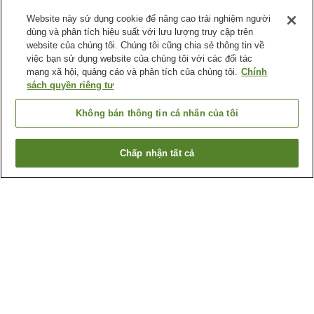
Website này sử dụng cookie để nâng cao trải nghiệm người
dùng và phân tích hiệu suất với lưu lượng truy cập trên
website của chúng tôi. Chúng tôi cũng chia sẻ thông tin về
việc bạn sử dụng website của chúng tôi với các đối tác
mạng xã hội, quảng cáo và phân tích của chúng tôi.
Chính
sách quyền riêng tư
Không bán thông tin cá nhân của tôi
Chấp nhận tất cả
Quay lại trang trước