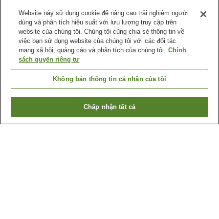
Website này sử dụng cookie để nâng cao trải nghiệm người
dùng và phân tích hiệu suất với lưu lượng truy cập trên
website của chúng tôi. Chúng tôi cũng chia sẻ thông tin về
việc bạn sử dụng website của chúng tôi với các đối tác
mạng xã hội, quảng cáo và phân tích của chúng tôi.
Chính
sách quyền riêng tư
Không bán thông tin cá nhân của tôi
Chấp nhận tất cả
Quay lại trang trước