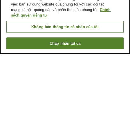
việc bạn sử dụng website của chúng tôi với các đối tác
mạng xã hội, quảng cáo và phân tích của chúng tôi.
Chính
sách quyền riêng tư
Không bán thông tin cá nhân của tôi
Chấp nhận tất cả
Quay lại trang trước
1 cơ sở lưu trú
Lý do bạn thấy những kết quả này