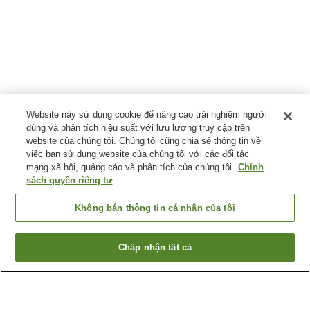
Website này sử dụng cookie để nâng cao trải nghiệm người
dùng và phân tích hiệu suất với lưu lượng truy cập trên
website của chúng tôi. Chúng tôi cũng chia sẻ thông tin về
việc bạn sử dụng website của chúng tôi với các đối tác
mạng xã hội, quảng cáo và phân tích của chúng tôi.
Chính
sách quyền riêng tư
Không bán thông tin cá nhân của tôi
Chấp nhận tất cả
Quay lại trang trước