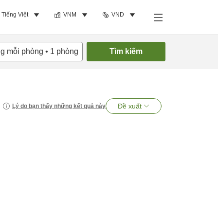
Tiếng Việt
VNM
VND
ng mỗi phòng
•
1
phòng
Tìm kiếm
Đề xuất
Lý do bạn thấy những kết quả này