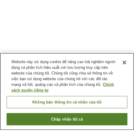
Website này sử dụng cookie để nâng cao trải nghiệm người
dùng và phân tích hiệu suất với lưu lượng truy cập trên
website của chúng tôi. Chúng tôi cũng chia sẻ thông tin về
việc bạn sử dụng website của chúng tôi với các đối tác
mạng xã hội, quảng cáo và phân tích của chúng tôi.
Chính
sách quyền riêng tư
Không bán thông tin cá nhân của tôi
Chấp nhận tất cả
Quay lại trang trước